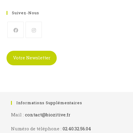
Suivez-Nous
S’ouvre
S’ouvre
dans
dans
un
un
Votre Newsletter
nouvel
nouvel
onglet
onglet
Informations Supplémentaires
Mail :
contact@biozitive.fr
Numéro de téléphone :
02.40.32.56.04