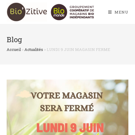
Skip
to
MENU
content
Blog
Accueil
»
Actualités
»
LUNDI 9 JUIN MAGASIN FERME