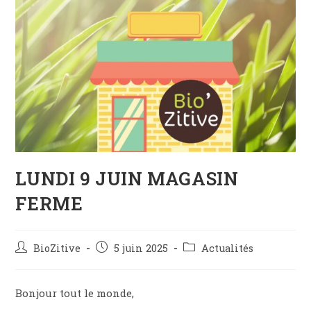
LUNDI 9 JUIN MAGASIN
FERME
Auteur/autrice
Post
Post
BioZitive
5 juin 2025
Actualités
de
published:
category:
la
publication :
Bonjour tout le monde,