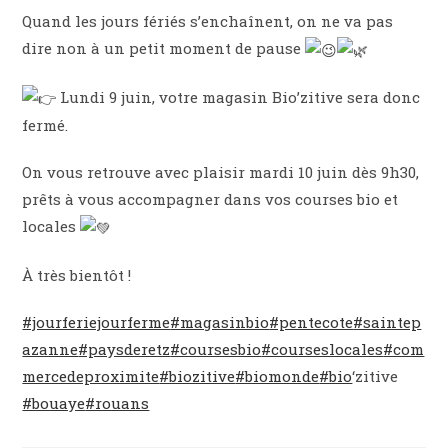
Quand les jours fériés s’enchaînent, on ne va pas
dire non à un petit moment de pause
Lundi 9 juin, votre magasin Bio’zitive sera donc
fermé.
On vous retrouve avec plaisir mardi 10 juin dès 9h30,
prêts à vous accompagner dans vos courses bio et
locales
À très bientôt !
#jourferiejourferme
#magasinbio
#pentecote
#saintep
azanne
#paysderetz
#coursesbio
#courseslocales
#com
mercedeproximite
#biozitive
#biomonde
#bio
‘zitive
#bouaye
#rouans