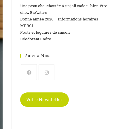
Une peau chouchoutée & un joli cadeau bien-être
chez Bio’zitive
Bonne année 2026 – Informations horaires
MERCI
Fruits et légumes de saison
Déodorant Endro
Suivez-Nous
S’ouvre
S’ouvre
dans
dans
un
un
Votre Newsletter
nouvel
nouvel
onglet
onglet