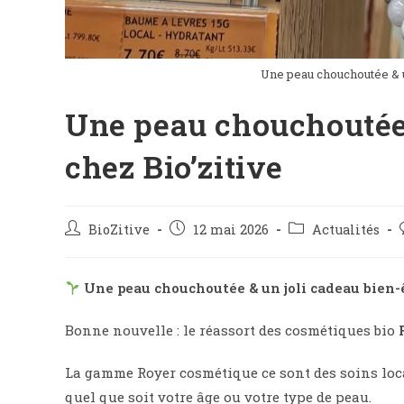
Une peau chouchoutée & un
Une peau chouchoutée 
chez Bio’zitive
Auteur/autrice
Post
Post
BioZitive
12 mai 2026
Actualités
de
published:
category:
la
publication :
Une peau chouchoutée & un joli cadeau bien-ê
Bonne nouvelle : le réassort des cosmétiques bio
La gamme Royer cosmétique ce sont des soins loca
quel que soit votre âge ou votre type de peau.