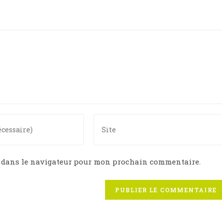
Enter
your
website
URL
e dans le navigateur pour mon prochain commentaire.
(optional)