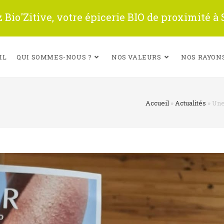
Bio'Zitive, votre épicerie BIO de proximité à
IL
QUI SOMMES-NOUS ?
NOS VALEURS
NOS RAYON
Accueil
»
Actualités
»
Une