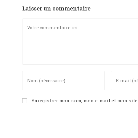
Laisser un commentaire
Comment
Enter
Enter
your
your
name
email
or
address
Enregistrer mon nom, mon e-mail et mon sit
username
to
to
comment
comment