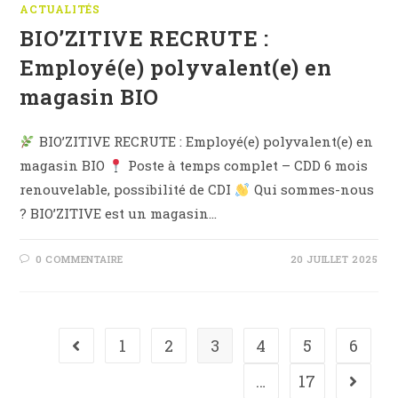
ACTUALITÉS
BIO’ZITIVE RECRUTE :
Employé(e) polyvalent(e) en
magasin BIO
BIO’ZITIVE RECRUTE : Employé(e) polyvalent(e) en
magasin BIO
Poste à temps complet – CDD 6 mois
renouvelable, possibilité de CDI
Qui sommes-nous
? BIO’ZITIVE est un magasin…
0 COMMENTAIRE
20 JUILLET 2025
1
2
3
4
5
6
Go to the previous page
…
17
Aller à