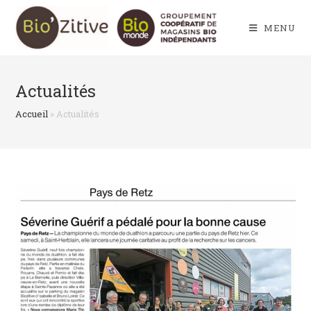
Skip
to
MENU
content
Actualités
Accueil
»
Actualités