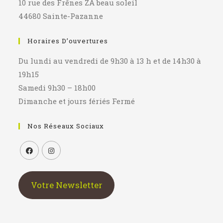
10 rue des Frênes ZA beau soleil
44680 Sainte-Pazanne
Horaires D’ouvertures
Du lundi au vendredi de 9h30 à 13 h et de 14h30 à
19h15
Samedi 9h30 – 18h00
Dimanche et jours fériés Fermé
Nos Réseaux Sociaux
S’ouvre
S’ouvre
dans
dans
Votre Newsletter
un
un
nouvel
nouvel
onglet
onglet