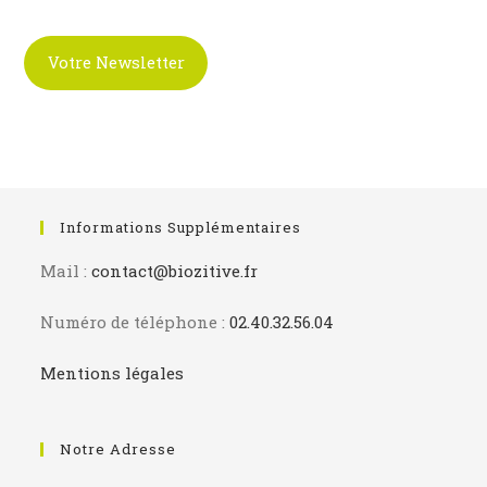
S’ouvre
S’ouvre
dans
dans
un
un
Votre Newsletter
nouvel
nouvel
onglet
onglet
Informations Supplémentaires
Mail :
contact@biozitive.fr
Numéro de téléphone :
02.40.32.56.04
Mentions légales
Notre Adresse