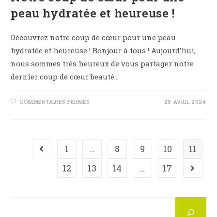
peau hydratée et heureuse !
Découvrez notre coup de cœur pour une peau
hydratée et heureuse ! Bonjour à tous ! Aujourd’hui,
nous sommes très heureux de vous partager notre
dernier coup de cœur beauté…
SUR
COMMENTAIRES FERMÉS
28 AVRIL 2024
NOTRE
COUP
DE
CŒUR
POUR
UNE
PEAU
1
…
8
9
10
11
Go to the previous page
HYDRATÉE
ET
HEUREUSE
12
13
14
…
17
Aller à
!
Rechercher