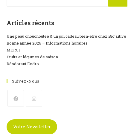
Articles récents
Une peau chouchoutée & un joli cadeau bien-être chez Bio’zitive
Bonne année 2026 – Informations horaires
MERCI
Fruits et légumes de saison
Déodorant Endro
Suivez-Nous
S’ouvre
S’ouvre
dans
dans
un
un
Votre Newsletter
nouvel
nouvel