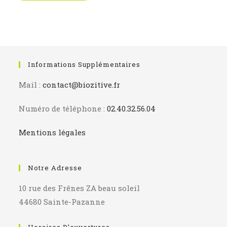
onglet
onglet
Informations Supplémentaires
Mail :
contact@biozitive.fr
Numéro de téléphone :
02.40.32.56.04
Mentions légales
Notre Adresse
10 rue des Frênes ZA beau soleil
44680 Sainte-Pazanne
Horaires D’ouvertures