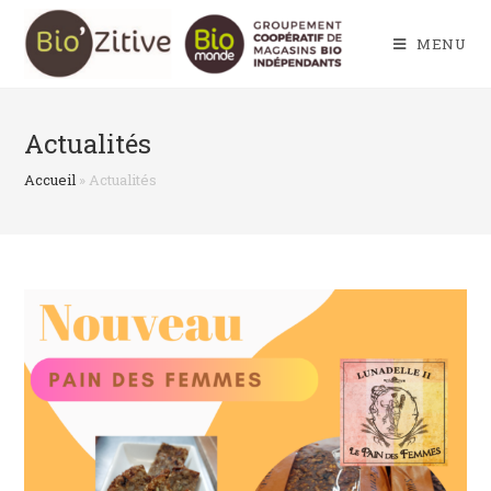
Skip
to
MENU
content
Actualités
Accueil
»
Actualités