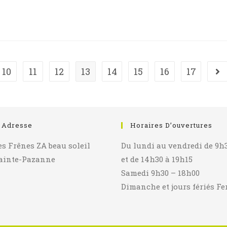
À
LA
FERME
GABORIT
10
11
12
13
14
15
16
17
age
All
 Adresse
Horaires D’ouvertures
es Frênes ZA beau soleil
Du lundi au vendredi de 9h3
ainte-Pazanne
et de 14h30 à 19h15
Samedi 9h30 – 18h00
Dimanche et jours fériés F