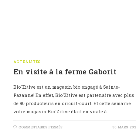
PLANTS
DE
TOMATES
ACTUALITÉS
En visite à la ferme Gaborit
Bio'Zitive est un magasin bio engagé à Sainte-
Pazanne! En effet, Bio'Zitive est partenaire avec plus
de 90 producteurs en circuit-court. Et cette semaine
votre magasin Bio'Zitive était en visite à…
SUR
COMMENTAIRES FERMÉS
30 MARS 20
EN
VISITE