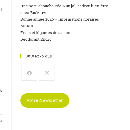
Une peau chouchoutée & un joli cadeau bien-être
24
chez Bio’zitive
Bonne année 2026 – Informations horaires
MERCI
Fruits et légumes de saison
Déodorant Endro
Suivez-Nous
S’ouvre
S’ouvre
s
dans
dans
un
un
Votre Newsletter
nouvel
nouvel
onglet
onglet
24